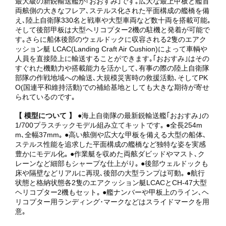
最大級の新鋭輸送艦が｢おおすみ｣です｡広大な最上甲板と艦首
両舷側の大きなフレア､ステルス化された平面構成の艦橋を備
え､陸上自衛隊330名と戦車や大型車両など数十両を搭載可能｡
そして後部甲板は大型ヘリコプター2機の駐機と発着が可能で
す｡さらに船体後部のウェルドックに収容される2隻のエアク
ッション艇 LCAC(Landing Craft Air Cushion)によって車輌や
人員を直接陸上に輸送することができます｡｢おおすみ｣はその
すぐれた機動力や搭載能力を活かして､有事の際の陸上自衛隊
部隊の作戦地域への輸送､大規模災害時の救援活動､そしてPK
O(国連平和維持活動)での補給基地としても大きな期待が寄せ
られているのです｡
【 模型について 】
●海上自衛隊の最新鋭輸送艦｢おおすみ｣の
1/700プラスチックモデル組み立てキットです｡ ●全長254m
m､全幅37mm｡ ●高い舷側や広大な甲板を備える大型の船体､
ステルス性能を追求した平面構成の艦橋など独特な姿を実感
豊かにモデル化｡ ●作業艇を収めた両舷ダビッドやマスト､ク
レーンなど細部もシャープな仕上がり｡ ●後部ウェルドックも
床や隔壁などリアルに再現､後部の大型ランプは可動｡ ●航行
状態と格納状態各2隻のエアクッション艇LCACとCH-47大型
ヘリコプター2機もセット｡ ●艦ナンバーや甲板上のライン､ヘ
リコプター用ランディング･マークなどはスライドマークを用
意｡