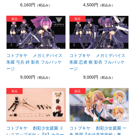
6,160円
4,500円
（税込み）
（税込み）
コトブキヤ メガミデバイス
コトブキヤ メガミデバイス
朱羅 弓兵 絆 影衣 フルパッケ
朱羅 忍者 枢 影衣 フルパッケ
ージ
ージ
9,000円
9,000円
（税込み）
（税込み）
コトブキヤ 創彩少女庭園 ド
コトブキヤ 創彩少女庭園 一
レスアップボディ【S】カラー
条 星羅【令法高等学校・夏