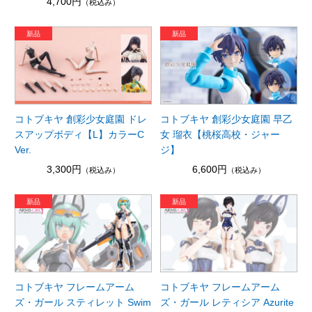
4,700円
（税込み）
コトブキヤ 創彩少女庭園 ドレ
コトブキヤ 創彩少女庭園 早乙
スアップボディ【L】カラーC
女 瑠衣【桃桜高校・ジャー
Ver.
ジ】
3,300円
6,600円
（税込み）
（税込み）
コトブキヤ フレームアーム
コトブキヤ フレームアーム
ズ・ガール スティレット Swim
ズ・ガール レティシア Azurite