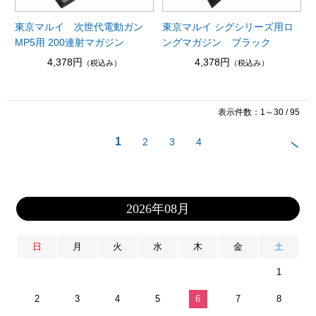
東京マルイ 次世代電動ガン
東京マルイ シグシリーズ用ロ
MP5用 200連射マガジン
ングマガジン ブラック
4,378円
4,378円
（税込み）
（税込み）
表示件数：1～30 / 95
1
2
3
4
2026年08月
日
月
火
水
木
金
土
1
2
3
4
5
6
7
8