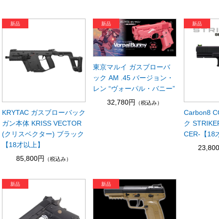
東京マルイ ガスブローバ
ック AM .45 バージョン・
レン “ヴォーパル・バニー”
32,780円
（税込み）
KRYTAC ガスブローバック
Carbon8
ガン本体 KRISS VECTOR
ク STRIKE
(クリスベクター) ブラック
CER-【1
【18才以上】
23,80
85,800円
（税込み）