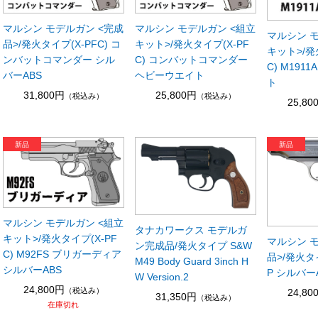
マルシン モデルガン <完成
マルシン モデルガン <組立
マルシン 
品>/発火タイプ(X-PFC) コ
キット>/発火タイプ(X-PF
キット>/発
ンバットコマンダー シル
C) コンバットコマンダー
C) M191
バーABS
ヘビーウエイト
ト
31,800円
25,800円
（税込み）
（税込み）
25,80
マルシン モデルガン <組立
タナカワークス モデルガ
キット>/発火タイプ(X-PF
マルシン 
ン完成品/発火タイプ S&W
C) M92FS ブリガーディア
品>/発火タ
M49 Body Guard 3inch H
シルバーABS
P シルバー
W Version.2
24,800円
（税込み）
24,80
31,350円
（税込み）
在庫切れ