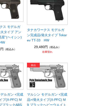
クス モデルガ
タナカワークス モデルガ
発火タイプ アン
ン完成品/発火タイプ Tokar
黒星”(ヘイシン)
ev TT-33 HW
HW
29,480円
（税込み）
0円
（税込み）
在庫切れ
モデルガン <完成
マルシン モデルガン <完成
プ(X-PFC) M
品>/発火タイプ(X-PFC) M
プブラックABS
9 ブラックヘビーウエイト