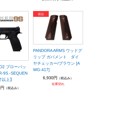
PANDORA ARMS ウッドグ
リップ ガバメント ダイ
ヤチェッカー/ブラウン [A
 CO2 ブローバッ
WG-417]
R-9S -SEQUEN
6,930円
（税込み）
8才以上】
在庫切れ
0円
（税込み）