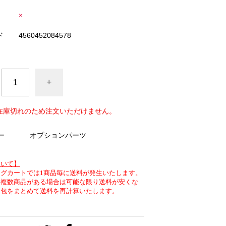
×
ド
4560452084578
+
在庫切れのため注文いただけません。
ー
オプションパーツ
ついて】
グカートでは1商品毎に送料が発生いたします。
、複数商品がある場合は可能な限り送料が安くな
梱包をまとめて送料を再計算いたします。