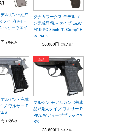
モデルガン <組立
タナカワークス モデルガ
火タイプ(X-PF
ン完成品/発火タイプ S&W
1A1 ヘビーウエイ
M19 PC 3inch “K-Comp” H
W Ver.3
0円
（税込み）
36,080円
（税込み）
モデルガン <完成
マルシン モデルガン <完成
イプ ワルサー P
品>/発火タイプ ワルサー P
ABS
PK/s WディープブラックA
0円
（税込み）
BS
25,800円
（税込み）