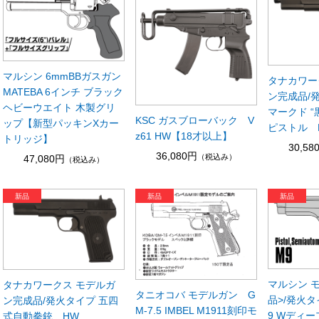
マルシン 6mmBBガスガン
タナカワー
MATEBA 6インチ ブラック
ン完成品/
ヘビーウエイト 木製グリ
マークド “
KSC ガスブローバック V
ップ【新型パッキンXカー
ピストル 
z61 HW【18才以上】
トリッジ】
30,58
36,080円
（税込み）
47,080円
（税込み）
マルシン 
タナカワークス モデルガ
タニオコバ モデルガン G
品>/発火タイ
ン完成品/発火タイプ 五四
M-7.5 IMBEL M1911刻印モ
9 Wディー
式自動拳銃 HW