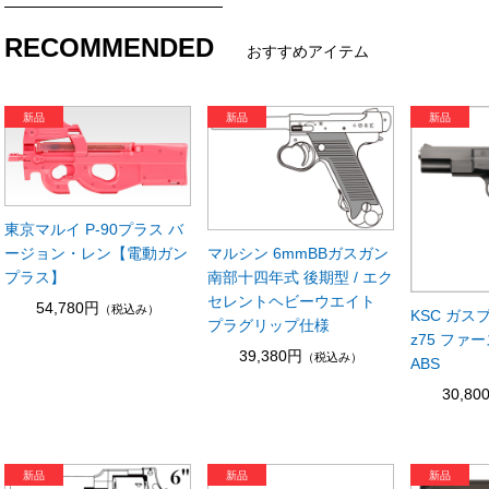
RECOMMENDED
おすすめアイテム
東京マルイ P-90プラス バ
ージョン・レン【電動ガン
マルシン 6mmBBガスガン
プラス】
南部十四年式 後期型 / エク
セレントヘビーウエイト
54,780円
（税込み）
KSC ガ
プラグリップ仕様
z75 ファ
39,380円
（税込み）
ABS
30,80