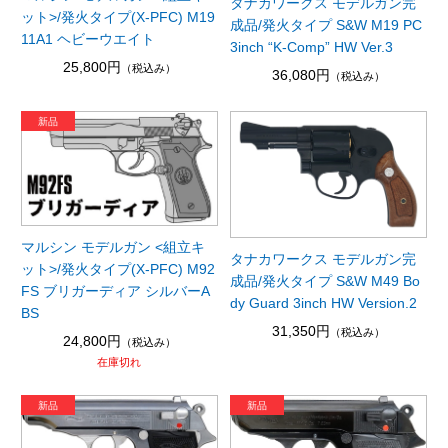
タナカワークス モデルガン完
ット>/発火タイプ(X-PFC) M19
成品/発火タイプ S&W M19 PC
11A1 ヘビーウエイト
3inch “K-Comp” HW Ver.3
25,800円
（税込み）
36,080円
（税込み）
マルシン モデルガン <組立キ
タナカワークス モデルガン完
ット>/発火タイプ(X-PFC) M92
成品/発火タイプ S&W M49 Bo
FS ブリガーディア シルバーA
dy Guard 3inch HW Version.2
BS
31,350円
（税込み）
24,800円
（税込み）
在庫切れ