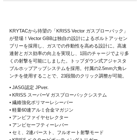
KRYTACから待望の「KRISS Vector ガスブローバック」
が登場！Vector GBBは独自の設計によるボルトアッセン
ブリーを採用し、ガスでの作動性を高める設計に。高速
連射とガス効率の向上を実現し、1回のチャージでより多
くの射撃を可能にしました。トップダウン式アジャスタ
ブルホップアップシステムを採用。付属の2.5mm六角レ
ンチを使用することで、23段階のクリック調整が可能。
• JASG認定 JPver.
• KRISS スーパーV ガスブローバックシステム
• 繊維強化ポリマーレシーバー
• 軽量60連アルミ合金マガジン
• アンビファイヤセレクター
• アンビセーフティーレバー
• セミ、2連バースト、フルオート射撃モード
• KRISS ベクターピボッティングトリガー