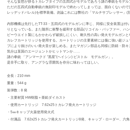
そんな妄想が捗るトカレフタイプの五四式がモデルであろう謎の拳銃をモデル
ただの五四式自動拳銃の無刻印モデルで終わってしまっては、面白くないので
レッデッドバレル)を標準装備。勿論これには弊社の「マルチサプレッサー」(
内部機構は先行したTT-33・五四式のモデルガンに準じ、同様に安全装置は
りとなっている。また随所に衝撃を緩和する部品(リコイル・バッファー、ハン
ビーウエイト製にもかかわらず破損しにくい、耐久性の高い発火モデルガンとなっ
カレフカートリッジを使用する。カートリッジの主要素材には傷に強い超ジュラ
プにより抜けのいい発火音が楽しめる。またマガジン部品も同様に防錆・防キ
気分は某国のエージェントかヒットマンか……
謎の拳銃 「アンマークド ”黒星”(ヘイシン) ピストル モデルガン」。
是非手に取り、アングラな雰囲気を存分に味わってほしい。
全長：210 mm
重量：544 g
装弾数：8 発
・主要材質 HW樹脂＋亜鉛ダイカスト
・使用カートリッジ 7.62x25トカレフ発火カートリッジ
・5㎜キャップ火薬使用発火式
・付属品 7.62x25トカレフ発火カートリッジ8発、キャップ・ローダー、六角