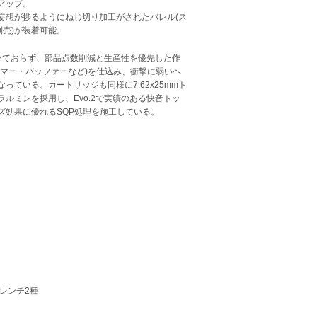
アップ。
妄想が捗るようにねじ切り加工がされたバレル(ス
別売)が装着可能。
付いておらず、部品点数削減と生産性を優先した作
マー・バッファーなど)を仕込み、衝撃に弱いヘ
ている。カートリッジも同様に7.62x25mmト
ルミンを採用し、Evo.2で実績のある快音トッ
ズ効果に優れるSQP処理を施工している。
レンチ2種