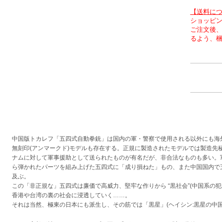
【送料に
ショッピン
ご注文後
るよう、
中国版トカレフ「五四式自動拳銃」は国内の軍・警察で使用される以外にも海
無刻印(アンマークド)モデルも存在する。正規に製造されたモデルでは製造先
ナムに対して軍事援助として送られたものが有名だが、非合法なものも多い。
ら弾かれたパーツを組み上げた五四式に「成り損ねた」もの、また中国国内で
及ぶ。
この「非正規な」五四式は廉価で高威力、堅牢な作りから “黒社会”(中国系の
香港や台湾の裏の社会に浸透していく……。
それは当然、極東の日本にも派生し、その筋では「黒星」(ヘイシン:黒星の中