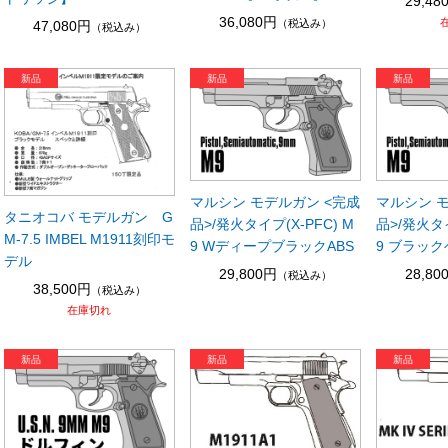
29,48
36,080円
（税込み）
47,080円
（税込み）
マルシン モデルガン <完成
マルシン 
タニオコバ モデルガン G
品>/発火タイプ(X-PFC) M
品>/発火タイ
M-7.5 IMBEL M1911刻印モ
9 WディープブラックABS
9 ブラッ
デル
29,800円
28,80
（税込み）
38,500円
（税込み）
在庫切れ