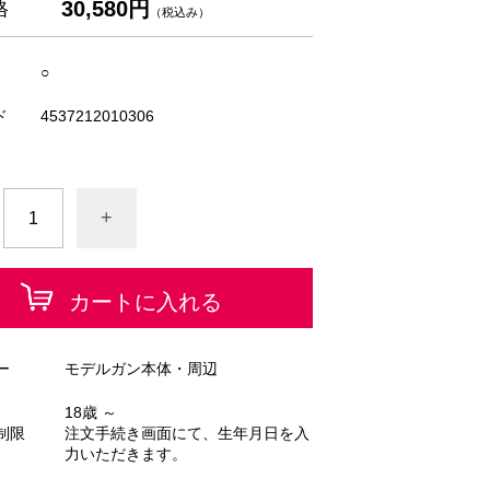
30,580円
格
（税込み）
○
ド
4537212010306
+
カートに入れる
ー
モデルガン本体・周辺
18歳 ～
制限
注文手続き画面にて、生年月日を入
力いただきます。