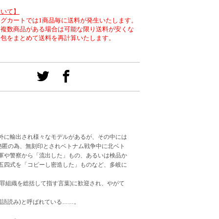
ついて】
グカートでは1商品毎に送料が発生いたします。
、複数商品がある場合は可能な限り送料が安くな
梱包をまとめて送料を再計算いたします。
外に輸出され様々なモデルがあるが、その中には
秘匿の為、無刻印とされベトナム戦争中に北ベト
軍や警察から「流出した」もの、あるいは検品か
五四式を「コピーし密造した」ものなど、多岐に
犯罪組織を総括して指す言葉)に歓迎され、やがて
国語読み)と呼ばれている……。