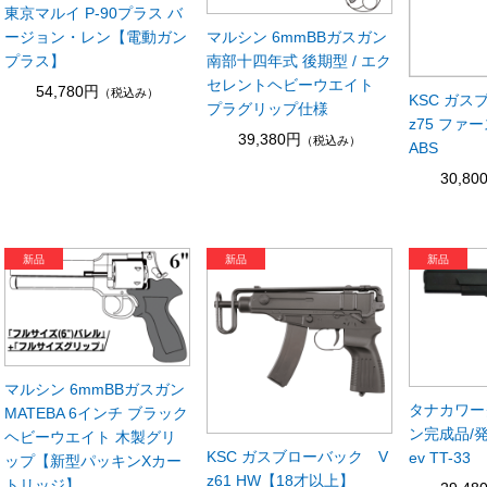
東京マルイ P-90プラス バ
ージョン・レン【電動ガン
マルシン 6mmBBガスガン
プラス】
南部十四年式 後期型 / エク
セレントヘビーウエイト
54,780円
（税込み）
KSC ガ
プラグリップ仕様
z75 ファ
39,380円
（税込み）
ABS
30,80
マルシン 6mmBBガスガン
タナカワー
MATEBA 6インチ ブラック
ン完成品/発
ヘビーウエイト 木製グリ
KSC ガスブローバック V
ev TT-33
ップ【新型パッキンXカー
z61 HW【18才以上】
トリッジ】