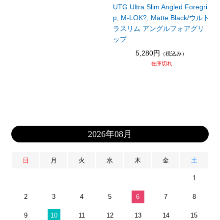
UTG Ultra Slim Angled Foregri
p, M-LOK?, Matte Black/ウルト
ラスリム アングルフォアグリ
ップ
5,280円
（税込み）
在庫切れ
2026年08月
日
月
火
水
木
金
土
1
2
3
4
5
6
7
8
9
10
11
12
13
14
15