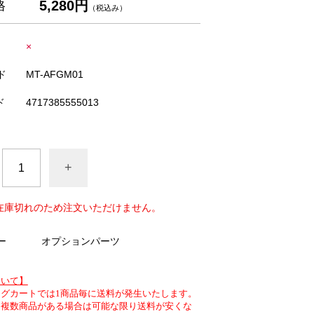
5,280円
格
（税込み）
×
ド
MT-AFGM01
ド
4717385555013
+
在庫切れのため注文いただけません。
ー
オプションパーツ
ついて】
グカートでは1商品毎に送料が発生いたします。
、複数商品がある場合は可能な限り送料が安くな