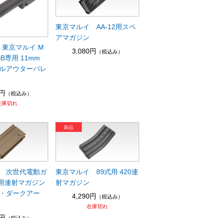
東京マルイ AA-12用スペ
アマガジン
s 東京マルイ M
3,080円
（税込み）
GBB専用 11mm
ルアウターバレ
0円
（税込み）
在庫切れ
 次世代電動ガ
東京マルイ 89式用 420連
H用連射マガジン
射マガジン
・ダークアー
4,290円
（税込み）
在庫切れ
8円
（税込み）