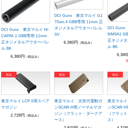
DCI Guns 東京マルイ G1
7Gen.4 GBB専用 11mm 正
DCI Gun
ネジメタルアウターバレル
DCI Guns 東京マルイ Hi-
9/M9A1 
SV
CAPA5.1 GBB専用 11mm
正ネジメタ
正ネジメタルアウターバレ
6,380円
（税込み）
ル BK
ル BK
6,38
6,380円
（税込み）
東京マルイ LCP II用スペア
東京マルイ 次世代電動ガ
東京マルイ
マガジン
ンSCAR-H用ノーマルマガ
ンSCAR-
ジン（フラット・ダークア
（フラット
2,728円
（税込み）
ース）
ス）
2,970円
4,37
（税込み）