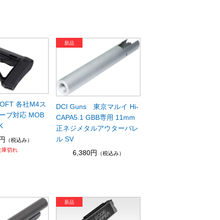
RSOFT 各社M4ス
DCI Guns 東京マルイ Hi-
ーブ対応 MOB
CAPA5.1 GBB専用 11mm
K
正ネジメタルアウターバレ
ル SV
0円
（税込み）
在庫切れ
6,380円
（税込み）