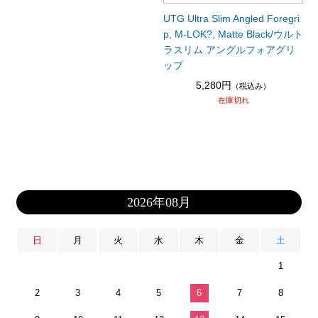
UTG Ultra Slim Angled Foregri
p, M-LOK?, Matte Black/ウルト
ラスリム アングルフォアグリ
ップ
5,280円
（税込み）
在庫切れ
2026年08月
日
月
火
水
木
金
土
1
2
3
4
5
6
7
8