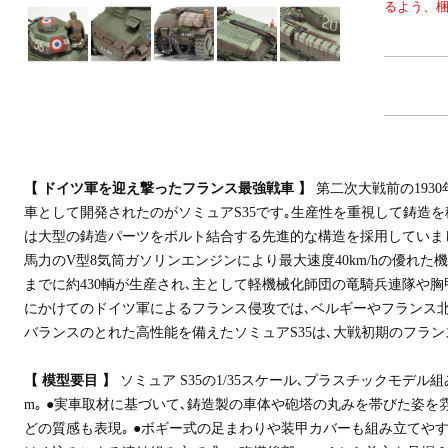
るよう、
【 ドイツ軍を迎え撃ったフランス最強戦車 】
第二次大戦前の193
車として開発されたのがソミュアS35です｡生産性を重視して鋳造
は大型の鋳造パーツをボルト結合する先進的な構造を採用していました
馬力のV型8気筒ガソリンエンジンにより最大速度40km/hの優れた機動
までに約430輌が生産され､主として軽機械化師団の竜騎兵連隊や胸甲
にかけてのドイツ軍によるフランス侵攻では､ベルギーやフランス
バランスのとれた高性能を備えたソミュアS35は､大戦初期のフラ
【 模型要目 】
ソミュア S35の1/35スケール､プラスチックモデル組み
m｡ ●実車取材に基づいて､鋳造製の車体や砲塔の丸みを帯びた姿を
どの質感も表現｡ ●ボギー式の足まわりや装甲カバーも組み立てやす