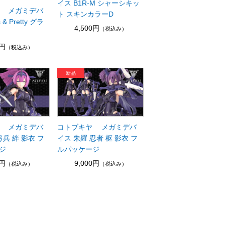
イス B1R-M シャーシキッ
 メガミデバ
ト スキンカラーD
& Pretty グラ
4,500円
（税込み）
0円
（税込み）
 メガミデバ
コトブキヤ メガミデバ
弓兵 絆 影衣 フ
イス 朱羅 忍者 枢 影衣 フ
ジ
ルパッケージ
0円
9,000円
（税込み）
（税込み）