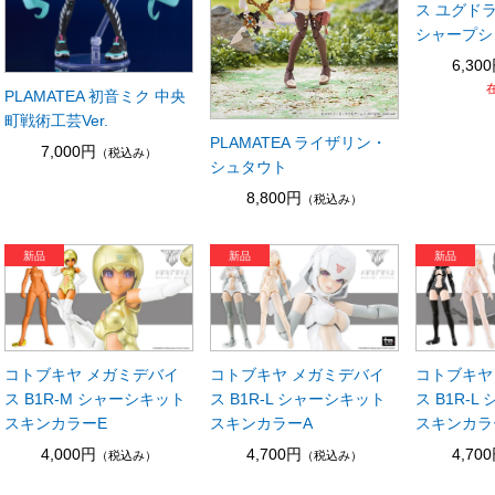
ス ユグド
シャープシ
6,30
PLAMATEA 初音ミク 中央
町戦術工芸Ver.
PLAMATEA ライザリン・
7,000円
（税込み）
シュタウト
8,800円
（税込み）
コトブキヤ メガミデバイ
コトブキヤ メガミデバイ
コトブキヤ
ス B1R-M シャーシキット
ス B1R-L シャーシキット
ス B1R-
スキンカラーE
スキンカラーA
スキンカラ
4,000円
4,700円
4,70
（税込み）
（税込み）