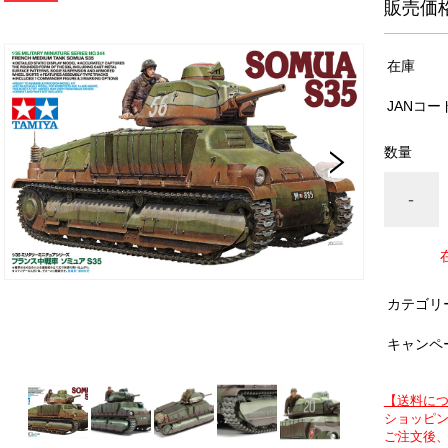
販売価
在庫
JANコー
数量
-
カテゴリ
キャンペ
【送料に
ショッピン
ご注文後