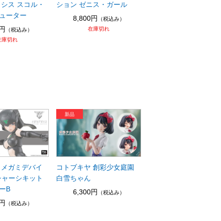
ラシス スコル・
ション ゼニス・ガール
ューター
8,800円
（税込み）
0円
在庫切れ
（税込み）
在庫切れ
 メガミデバイ
コトブキヤ 創彩少女庭園
L シャーシキット
白雪ちゃん
ーB
6,300円
（税込み）
0円
（税込み）