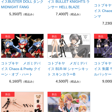
イスBUSTER DOLL タンク
イス BULLET KNIGHTS ラ
コトブキヤ
MIDNIGHT FANG
ンサー HELL BLAZE
イス Chaos 
5,350円
7,400円
（税込み）
（税込み）
ンマ
7,23
コトブキヤ メガミデバ
コトブキヤ メガミデバ
コトブキヤ
イス Chaos & Pretty クイ
イス B1R-M シャーシキッ
イス 朱羅 
ーン・オブ・ハート
ト スキンカラーB
ルパッケー
6,160円
4,500円
9,00
（税込み）
（税込み）