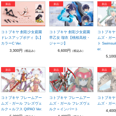
コトブキヤ 創彩少女庭園
コトブキヤ 創彩少女庭園
コトブキヤ
ドレスアップボディ【L】
早乙女 瑠衣【桃桜高校・
ムズ・ガー
カラーC Ver.
ジャージ】
ト Swimsuit 
er.
3,300円
6,600円
（税込み）
（税込み）
5,10
コトブキヤ フレームアー
コトブキヤ フレームアー
コトブキヤ
ムズ・ガール フレズヴェ
ムズ・ガール フレズヴェ
ムズ・ガー
ルク＝ルフス QIPAO Ver.
ルク＝インバート
4,40