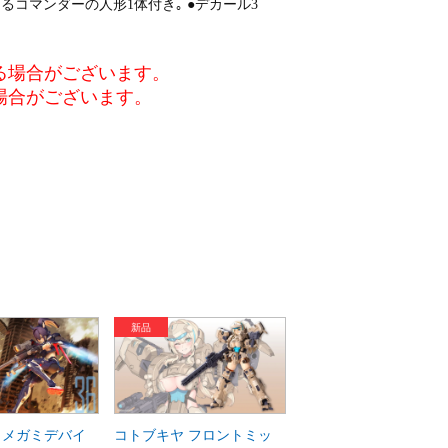
るコマンダーの人形1体付き｡ ●デカール3
る場合がございます。
場合がございます。
 メガミデバイ
コトブキヤ フロントミッ