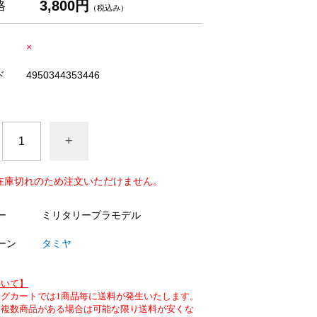
3,800円
格
（税込み）
×
ド
4950344353446
+
在庫切れのため注文いただけません。
ー
ミリタリープラモデル
ーン
タミヤ
ついて】
グカートでは1商品毎に送料が発生いたします。
、複数商品がある場合は可能な限り送料が安くな