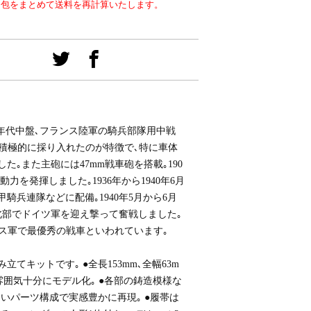
梱包をまとめて送料を再計算いたします。
0年代中盤､フランス陸軍の騎兵部隊用中戦
を積極的に採り入れたのが特徴で､特に車体
｡また主砲には47mm戦車砲を搭載｡190
力を発揮しました｡1936年から1940年6月
騎兵連隊などに配備｡1940年5月から6月
北部でドイツ軍を迎え撃って奮戦しました｡
ンス軍で最優秀の戦車といわれています｡
立てキットです｡ ●全長153mm､全幅63m
雰囲気十分にモデル化｡ ●各部の鋳造模様な
いパーツ構成で実感豊かに再現｡ ●履帯は