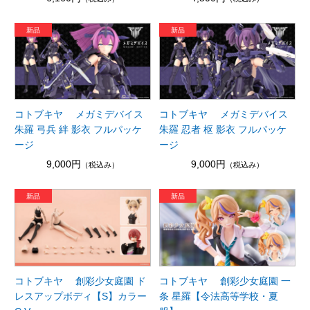
コトブキヤ メガミデバイス
コトブキヤ メガミデバイス
朱羅 弓兵 絆 影衣 フルパッケ
朱羅 忍者 枢 影衣 フルパッケ
ージ
ージ
9,000円
9,000円
（税込み）
（税込み）
コトブキヤ 創彩少女庭園 ド
コトブキヤ 創彩少女庭園 一
レスアップボディ【S】カラー
条 星羅【令法高等学校・夏