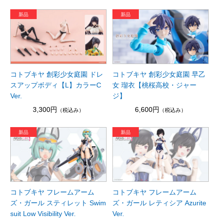
コトブキヤ 創彩少女庭園 ドレ
コトブキヤ 創彩少女庭園 早乙
スアップボディ【L】カラーC
女 瑠衣【桃桜高校・ジャー
Ver.
ジ】
3,300円
6,600円
（税込み）
（税込み）
コトブキヤ フレームアーム
コトブキヤ フレームアーム
ズ・ガール スティレット Swim
ズ・ガール レティシア Azurite
suit Low Visibility Ver.
Ver.