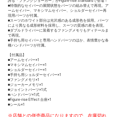
誇る「ファングジョーカー」がFigure-rise Standardで登場！
■特徴的なセイバーの展開状態をパーツの組み替えで再現。ア
ームセイバー、マキシマムセイバー、ショルダーセイバー再
現用パーツが付属。
■スーツのホワイト部分は光沢感のある成形色を採用。パーツ
により異なる成形材料を採用し、スーツの質感の差を表現。
■ダブルドライバーに装着するファングメモリもディテールま
で再現。
■手持ち用セイバーと専用ハンドパーツのほか、表情豊かな各
種ハンドパーツが付属。
【付属品】
■アームセイバー×1
■マキシマムセイバー×1
■ショルダーセイバー×1
■手持ち用ショルダーセイバー×1
■ファングメモリ×1
■ジョーカーメモリ×1
■ジョイントパーツ×1式
■ハンドパーツ×1式
■Figure-rise Effect 台座×1
■シール×1
※店舗との併売商品になりますので、在庫切れ