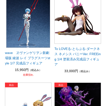
To LOVEる-とらぶる-ダークネ
wave ヱヴァンゲリヲン新劇
ス ネメシス バニーVer. FREEin
場版 綾波 レイ プラグスーツst
g 1/4 塗装済み完成品フィギュ
yle 1/7 完成品フィギュア
ア
15,950円
（税込み）
33,000円
（税込み）
在庫切れ