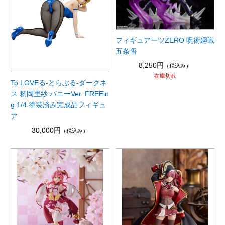
フィギュアーツZERO 呪術廻戦
五条悟
8,250円
（税込み）
在庫切れ
To LOVEる-とらぶる-ダークネ
ス 籾岡里紗 バニーVer. FREEin
g 1/4 塗装済み完成品フィギュ
ア
30,000円
（税込み）