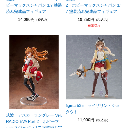
ビーマックスジャパン 1/7 塗装
2 ホビーマックスジャパン 1/
済み完成品フィギュア
7 塗装済み完成品フィギュア
14,080円
19,250円
（税込み）
（税込み）
在庫切れ
figma 535 ライザリン・シュ
タウト
式波・アスカ・ラングレー Ver.
11,000円
（税込み）
RADIO EVA Part.2 ホビーマ
ックスジャパン 1/7 塗装済み完