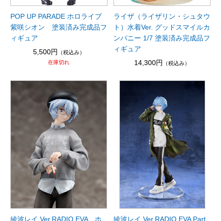
POP UP PARADE ホロライブ
ライザ（ライザリン・シュタウ
紫咲シオン 塗装済み完成品フ
ト）水着Ver. グッドスマイルカ
ィギュア
ンパニー 1/7 塗装済み完成品フ
ィギュア
5,500円
（税込み）
14,300円
在庫切れ
（税込み）
綾波レイ Ver.RADIO EVA ホ
綾波レイ Ver.RADIO EVA Part.