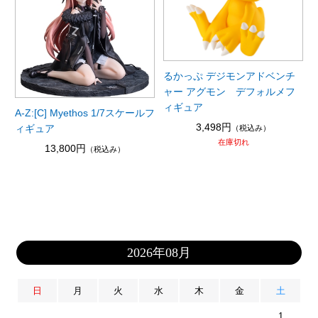
るかっぷ デジモンアドベンチ
ャー アグモン デフォルメフ
ィギュア
A-Z:[C] Myethos 1/7スケールフ
3,498円
ィギュア
（税込み）
在庫切れ
13,800円
（税込み）
2026年08月
日
月
火
水
木
金
土
1