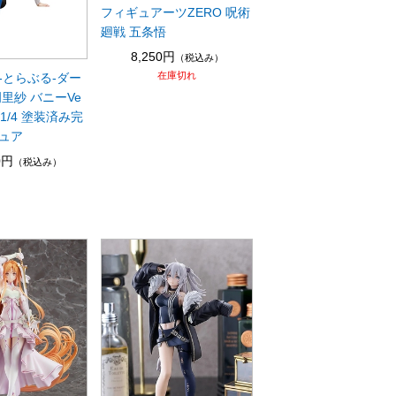
フィギュアーツZERO 呪術
廻戦 五条悟
8,250円
（税込み）
在庫切れ
る-とらぶる-ダー
里紗 バニーVe
ng 1/4 塗装済み完
ュア
0円
（税込み）