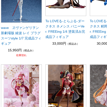
To LOVEる-とらぶる-ダー
To LOVE
クネス ネメシス バニーVe
クネス 籾岡
wave ヱヴァンゲリヲン
r. FREEing 1/4 塗装済み完
r. FREEi
新劇場版 綾波 レイ プラグ
成品フィギュア
成品フィギ
スーツstyle 1/7 完成品フィ
ギュア
33,000円
30,00
（税込み）
15,950円
（税込み）
在庫切れ