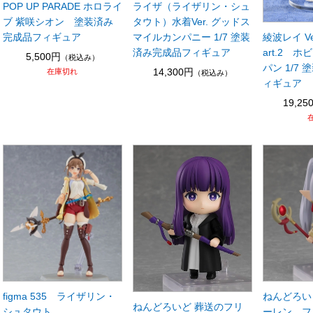
POP UP PARADE ホロライ
ライザ（ライザリン・シュ
ブ 紫咲シオン 塗装済み
タウト）水着Ver. グッドス
完成品フィギュア
マイルカンパニー 1/7 塗装
綾波レイ Ver
済み完成品フィギュア
art.2 
5,500円
（税込み）
パン 1/7
14,300円
在庫切れ
（税込み）
ィギュア
19,25
figma 535 ライザリン・
ねんどろい
ねんどろいど 葬送のフリ
シュタウト
ーレン フ