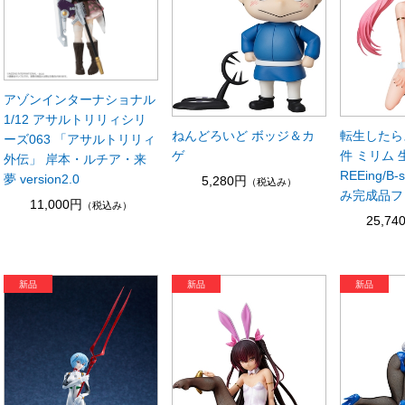
アゾンインターナショナル
1/12 アサルトリリィシリ
ねんどろいど ボッジ＆カ
転生したら
ーズ063 「アサルトリリィ
ゲ
件 ミリム 生
外伝」 岸本・ルチア・来
REEing/B-
夢 version2.0
5,280円
（税込み）
み完成品フ
11,000円
（税込み）
25,74